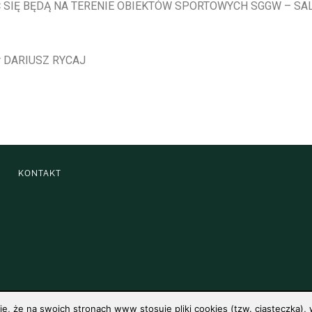
 SIĘ BĘDĄ NA TERENIE OBIEKTÓW SPORTOWYCH SGGW – SAL
r DARIUSZ RYCAJ
KONTAKT
 że na swoich stronach www stosuje pliki cookies (tzw. ciasteczka), w