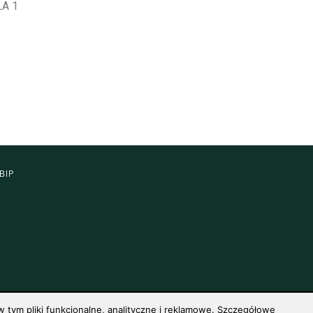
A 1
BIP
 tym pliki funkcjonalne, analityczne i reklamowe. Szczegółowe