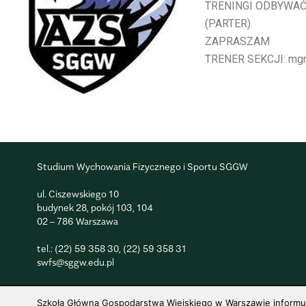
TRENINGI ODBYWAĆ
(PARTER).
ZAPRASZAM
TRENER SEKCJI: mg
Studium Wychowania Fizycznego i Sportu SGGW
ul. Ciszewskiego 10
budynek 28, pokój 103, 104
02 – 786 Warszawa
tel.:
(22) 59 358 30
,
(22) 59 358 31
swfs@sggw.edu.pl
Szkoła Główna Gospodarstwa Wiejskiego w Warszawie informuje,