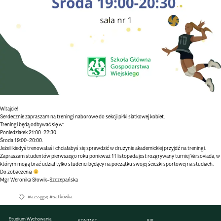
Witajcie!
Serdecznie zapraszam na treningi naborowe do sekcji piłki siatkowej kobiet.
Treningi będą odbywać się w:
Poniedziałek 21:00-22:30
Środa 19:00-20:00.
Jeżeli kiedyś trenowałaś i chciałabyś się sprawdzić w drużynie akademickiej przyjdź na treningi.
Zapraszam studentów pierwszego roku ponieważ 11 listopada jest rozgrywany turniej Varsoviada, w
którym mogą brać udział tylko studenci będący na początku swojej ścieżki sportowej na studiach.
Do zobaczenia
Mgr Weronika Słowik-Szczepańska
#azssggw
,
#siatkówka
Tagi
Studium Wychowania
KONTAKT
BIP